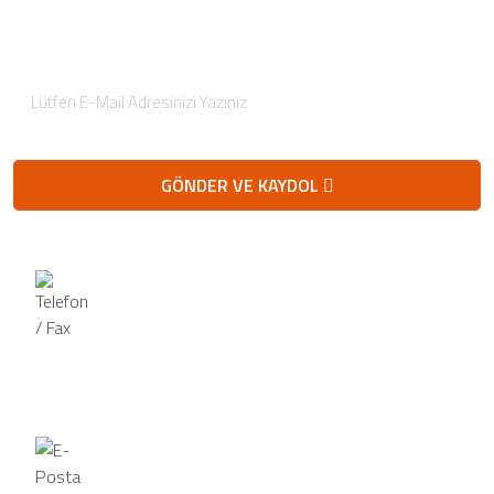
gönderiyoruz.
GÖNDER VE KAYDOL
Telefon / Fax
Telefon
0 (352) 504 33 35
Fax
0 (352) 504 33 35
E-Posta
info@maveramobilya.com